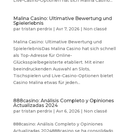
Live-Casino-Optionen hat sich Malina Casino...
Malina Casino: Ultimative Bewertung und
Spielerlebnis
par
tristan perdrix
|
Avr 7, 2026
|
Non classé
Malina Casino: Ultimative Bewertung und
SpielerlebnisDas Malina Casino hat sich schnell
als Top-Adresse für Online-
Glücksspielbegeisterte etabliert. Mit einer
beeindruckenden Auswahl an Slots,
Tischspielen und Live-Casino-Optionen bietet
Casino Malina etwas für jeden...
888casino: Análisis Completo y Opiniones
Actualizadas 2024
par
tristan perdrix
|
Avr 6, 2026
|
Non classé
888casino: Análisis Completo y Opiniones
Actualizadas 2024888casino se ha consolidado