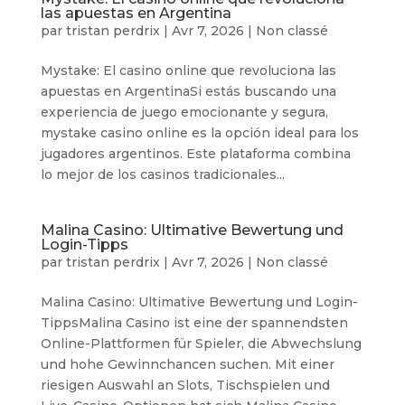
las apuestas en Argentina
par
tristan perdrix
|
Avr 7, 2026
|
Non classé
Mystake: El casino online que revoluciona las
apuestas en ArgentinaSi estás buscando una
experiencia de juego emocionante y segura,
mystake casino online es la opción ideal para los
jugadores argentinos. Este plataforma combina
lo mejor de los casinos tradicionales...
Malina Casino: Ultimative Bewertung und
Login-Tipps
par
tristan perdrix
|
Avr 7, 2026
|
Non classé
Malina Casino: Ultimative Bewertung und Login-
TippsMalina Casino ist eine der spannendsten
Online-Plattformen für Spieler, die Abwechslung
und hohe Gewinnchancen suchen. Mit einer
riesigen Auswahl an Slots, Tischspielen und