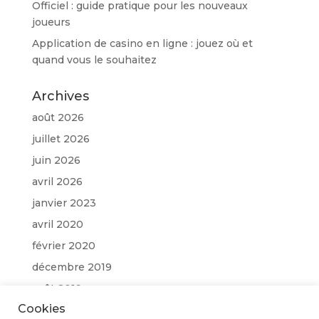
Officiel : guide pratique pour les nouveaux
joueurs
Application de casino en ligne : jouez où et
quand vous le souhaitez
Archives
août 2026
juillet 2026
juin 2026
avril 2026
janvier 2023
avril 2020
février 2020
décembre 2019
août 2019
Cookies
juillet 2019