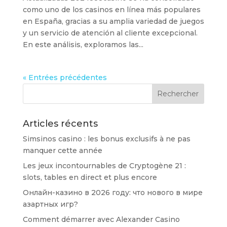
como uno de los casinos en línea más populares
en España, gracias a su amplia variedad de juegos
y un servicio de atención al cliente excepcional.
En este análisis, exploramos las...
« Entrées précédentes
Articles récents
Simsinos casino : les bonus exclusifs à ne pas
manquer cette année
Les jeux incontournables de Cryptogène 21 :
slots, tables en direct et plus encore
Онлайн-казино в 2026 году: что нового в мире
азартных игр?
Comment démarrer avec Alexander Casino