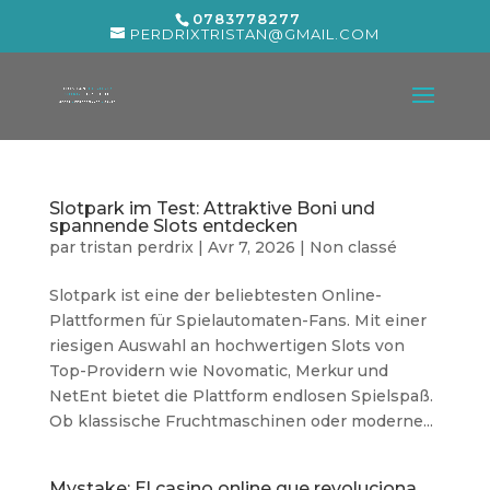
0783778277
PERDRIXTRISTAN@GMAIL.COM
Slotpark im Test: Attraktive Boni und
spannende Slots entdecken
par
tristan perdrix
|
Avr 7, 2026
|
Non classé
Slotpark ist eine der beliebtesten Online-
Plattformen für Spielautomaten-Fans. Mit einer
riesigen Auswahl an hochwertigen Slots von
Top-Providern wie Novomatic, Merkur und
NetEnt bietet die Plattform endlosen Spielspaß.
Ob klassische Fruchtmaschinen oder moderne...
Mystake: El casino online que revoluciona