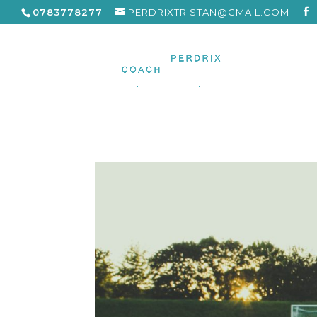
0783778277
PERDRIXTRISTAN@GMAIL.COM